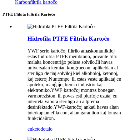
Karbonfiltrila kartoĉo
PTFE Plikita Filtrila Kartoĉo
Hidrofila PTFE Filtrila Kartoĉo
YWF serio kartoĉoj filtrilo amaskomunikiloj
estas hidrofila PTFE membrano, povante filtri
malalta koncentriĝo polusa solvilo.Ili havas
universalan kemian kongruecon, aplikeblan al
steriligo de tiaj solviloj kiel alkoholoj, ketonoj,
kaj esteroj.Nuntempe, ili estas vaste aplikataj en
apoteko, manĝaĵo, kemia industrio kaj
elektroniko.YWF-kartoĉoj montras bonegan
varmoreziston, ili povas esti plurfoje uzataj en
interreta vapora steriligo aŭ altprema
desinfektado.YWF-kartoĉoj ankaŭ havas altan
interkaptan efikecon, altan garantion kaj longan
funkcidaŭron.
enketo
detalo