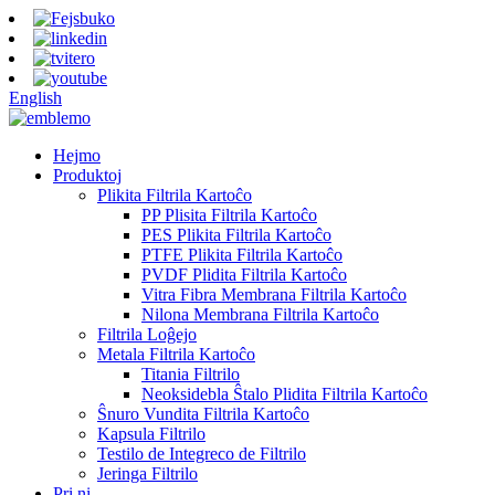
English
Hejmo
Produktoj
Plikita Filtrila Kartoĉo
PP Plisita Filtrila Kartoĉo
PES Plikita Filtrila Kartoĉo
PTFE Plikita Filtrila Kartoĉo
PVDF Plidita Filtrila Kartoĉo
Vitra Fibra Membrana Filtrila Kartoĉo
Nilona Membrana Filtrila Kartoĉo
Filtrila Loĝejo
Metala Filtrila Kartoĉo
Titania Filtrilo
Neoksidebla Ŝtalo Plidita Filtrila Kartoĉo
Ŝnuro Vundita Filtrila Kartoĉo
Kapsula Filtrilo
Testilo de Integreco de Filtrilo
Jeringa Filtrilo
Pri ni