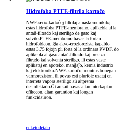
Hidrofoba PTFE-filtrila kartoĉo
NWF-serio-kartoĉoj filtrilaj amaskomunikiloj
estas hidrofoba PTFE-membrano, aplikebla al la
antaŭ-filtrado kaj steriligo de gaso kaj
solvilo.PTFE-membrano havas la fortan
hidrofobicon, ĝia akvo-eroziorezista kapablo
estas 3.75 fojojn pli forta ol la ordinara PVDF, do
aplikebla al gaso antaŭ-filtrado kaj preciza
filtrado kaj solventa steriligo, ili estas vaste
aplikataj en apoteko, manĝaĵo, kemia industrio
kaj elektroniko.NWF-kartoĉoj montras bonegan
varmoreziston, ili povas esti plurfoje uzataj en
interreta vapora steriligo aŭ altprema
desinfektado.Ĝi ankaŭ havas altan interkaptan
efikecon, altan garantion kaj longan
funkcidaŭron.
enketo
detalo