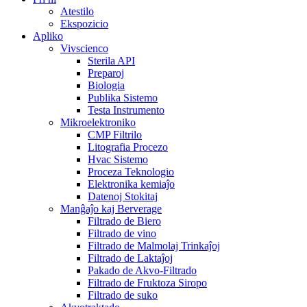
Atestilo
Ekspozicio
Apliko
Vivscienco
Sterila API
Preparoj
Biologia
Publika Sistemo
Testa Instrumento
Mikroelektroniko
CMP Filtrilo
Litografia Procezo
Hvac Sistemo
Proceza Teknologio
Elektronika kemiaĵo
Datenoj Stokitaj
Manĝaĵo kaj Berverage
Filtrado de Biero
Filtrado de vino
Filtrado de Malmolaj Trinkaĵoj
Filtrado de Laktaĵoj
Pakado de Akvo-Filtrado
Filtrado de Fruktoza Siropo
Filtrado de suko