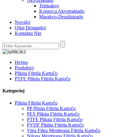
Akvotraktado
Trinkakvo
Komerca Akvotraktado
Marakvo-Desalinizado
Novaĵoj
Oftaj Demandoj
Kontaktu Nin
Hejmo
Produktoj
Plikita Filtrila Kartoĉo
PTFE Plikita Filtrila Kartoĉo
Kategorioj
Plikita Filtrila Kartoĉo
PP Plisita Filtrila Kartoĉo
PES Plikita Filtrila Kartoĉo
PTFE Plikita Filtrila Kartoĉo
PVDF Plidita Filtrila Kartoĉo
Vitra Fibra Membrana Filtrila Kartoĉo
Nilona Membrana Filtrila Kartoĉo