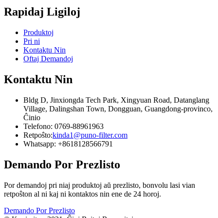
Rapidaj Ligiloj
Produktoj
Pri ni
Kontaktu Nin
Oftaj Demandoj
Kontaktu Nin
Bldg D, Jinxiongda Tech Park, Xingyuan Road, Datanglang
Village, Dalingshan Town, Dongguan, Guangdong-provinco,
Ĉinio
Telefono: 0769-88961963
Retpoŝto:
kinda1@puno-filter.com
Whatsapp: +8618128566791
Demando Por Prezlisto
Por demandoj pri niaj produktoj aŭ prezlisto, bonvolu lasi vian
retpoŝton al ni kaj ni kontaktos nin ene de 24 horoj.
Demando Por Prezlisto