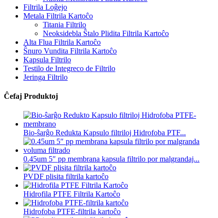
Filtrila Loĝejo
Metala Filtrila Kartoĉo
Titania Filtrilo
Neoksidebla Ŝtalo Plidita Filtrila Kartoĉo
Alta Flua Filtrila Kartoĉo
Ŝnuro Vundita Filtrila Kartoĉo
Kapsula Filtrilo
Testilo de Integreco de Filtrilo
Jeringa Filtrilo
Ĉefaj Produktoj
Bio-ŝarĝo Redukta Kapsulo filtriloj Hidrofoba PTF...
0.45um 5″ pp membrana kapsula filtrilo por malgrandaj...
PVDF plisita filtrila kartoĉo
Hidrofila PTFE Filtrila Kartoĉo
Hidrofoba PTFE-filtrila kartoĉo