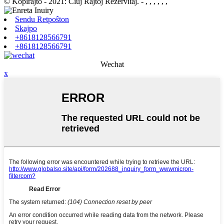
© Kopirajto - 2021: Ĉiuj Rajtoj Rezervitaj.
- , , , , , ,
Sendu Retpoŝton
Skajpo
+8618128566791
+8618128566791
Wechat
x